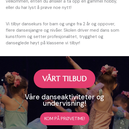
velkommen, enten du ønsker å ta opp en gammel hobby,
eller du har lyst å prøve noe nytt!
Vi tilbyr dansekurs for barn og unge fra 2 år og oppover,
flere dansesjangre og nivåer. Skolen driver med dans som
kunstform og setter profesjonalitet, trygghet og
danseglede høyt på klassene vi tilbyr!
VÅRT TILBUD
Våre danseaktiviteter og
undervisning!
KOM PÅ PRØVETIME!