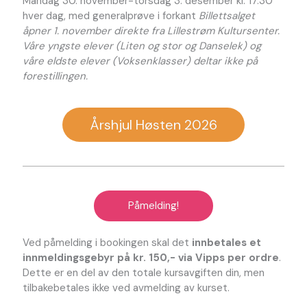
Mandag 30. november-torsdag 3. desember kl. 17.30
hver dag, med generalprøve i forkant
Billettsalget
åpner 1. november direkte fra Lillestrøm Kultursenter.
Våre yngste elever (Liten og stor og Danselek) og
våre eldste elever (Voksenklasser) deltar ikke på
forestillingen.
Årshjul Høsten 2026
Påmelding!
Ved påmelding i bookingen skal det
innbetales et
innmeldingsgebyr på kr. 150,- via Vipps per ordre
.
Dette er en del av den totale kursavgiften din, men
tilbakebetales ikke ved avmelding av kurset.