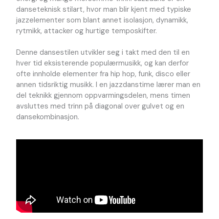
danseteknisk stilart, hvor man blir kjent med typiske
jazzelementer som blant annet isolasjon, dynamikk,
rytmikk, attacker og hurtige temposkifter.
Denne dansestilen utvikler seg i takt med den til en
hver tid eksisterende populærmusikk, og kan derfor
ofte innholde elementer fra hip hop, funk, disco eller
annen tidsriktig musikk. I en jazzdanstime lærer man en
del teknikk gjennom oppvarmingsdelen, mens timen
avsluttes med trinn på diagonal over gulvet og en
dansekombinasjon.