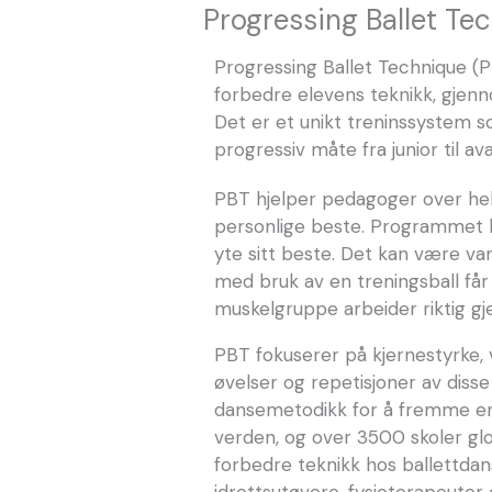
Progressing Ballet Te
Progressing Ballet Technique (P
forbedre elevens teknikk, gjenn
Det er et unikt treninssystem s
progressiv måte fra junior til av
PBT hjelper pedagoger over hel
personlige beste. Programmet h
yte sitt beste. Det kan være van
med bruk av en treningsball få
muskelgruppe arbeider riktig g
PBT fokuserer på kjernestyrke,
øvelser og repetisjoner av dis
dansemetodikk for å fremme en l
verden, og over 3500 skoler glo
forbedre teknikk hos ballettdans
idrettsutøvere, fysioterapeuter o