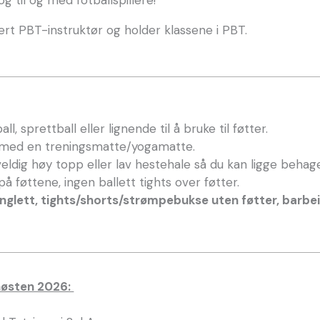
sert PBT-instruktør og holder klassene i PBT.
ll, sprettball eller lignende til å bruke til føtter.
a med en treningsmatte/yogamatte.
ldig høy topp eller lav hestehale så du kan ligge behage
på føttene, ingen ballett tights over føtter.
inglett, tights/shorts/strømpebukse uten føtter, barbei
høsten 2026: