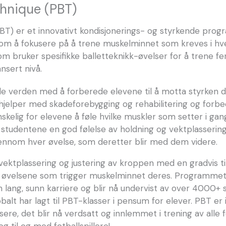
chnique (PBT)
BT) er et innovativt kondisjonerings- og styrkende progr
om å fokusere på å trene muskelminnet som kreves i hver
om bruker spesifikke balletteknikk-øvelser for å trene f
ansert nivå.
e verden med å forberede elevene til å motta styrken de
jelper med skadeforebygging og rehabilitering og forbed
skelig for elevene å føle hvilke muskler som setter i gang 
r studentene en god følelse av holdning og vektplasseri
jennom hver øvelse, som deretter blir med dem videre.
 vektplassering og justering av kroppen med en gradvis
se øvelsene som trigger muskelminnet deres. Programmet 
ang, sunn karriere og blir nå undervist av over 4000+ s
balt har lagt til PBT-klasser i pensum for elever. PBT er
ere, det blir nå verdsatt og innlemmet i trening av alle 
g til og med fotballspillere!