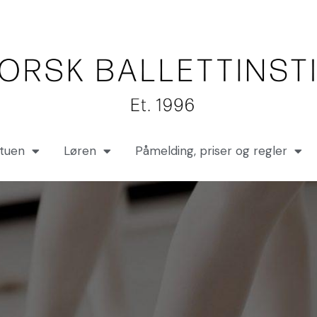
stuen
Løren
Påmelding, priser og regler