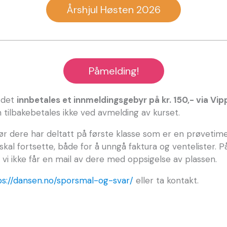
Årshjul Høsten 2026
Påmelding!
 det
innbetales et innmeldingsgebyr på kr. 150,- via Vip
n tilbakebetales ikke ved avmelding av kurset.
r dere har deltatt på første klasse som er en prøvetime.
e skal fortsette, både for å unngå faktura og ventelister
vi ikke får en mail av dere med oppsigelse av plassen.
ps://dansen.no/sporsmal-og-svar/
eller ta kontakt.